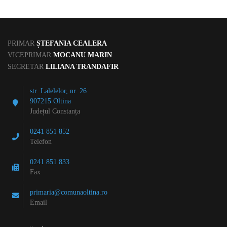
PRIMAR
ȘTEFANIA CEALERA
VICEPRIMAR
MOCANU MARIN
SECRETAR
LILIANA TRANDAFIR
str. Lalelelor, nr. 26
907215 Oltina
Județul Constanța
0241 851 852
Telefon
0241 851 833
Fax
primaria@comunaoltina.ro
Email