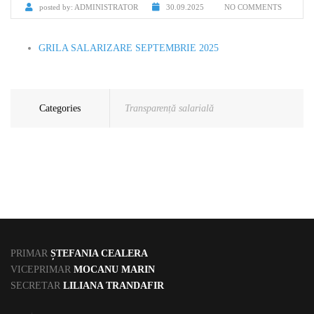
posted by:
ADMINISTRATOR
30.09.2025
NO COMMENTS
GRILA SALARIZARE SEPTEMBRIE 2025
Categories
Transparență salarială
PRIMAR
ȘTEFANIA CEALERA
VICEPRIMAR
MOCANU MARIN
SECRETAR
LILIANA TRANDAFIR