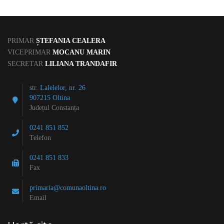
PRIMAR
ȘTEFANIA CEALERA
VICEPRIMAR
MOCANU MARIN
SECRETAR
LILIANA TRANDAFIR
str. Lalelelor, nr. 26
907215 Oltina
Județul Constanța
0241 851 852
Telefon
0241 851 833
Fax
primaria@comunaoltina.ro
Email