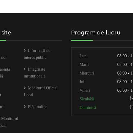
 site
Program de lucru
Informații de
Luni
08:00 - 
 noi
interes public
Marți
08:00 - 
arență
Integritate
Miercuri
08:00 - 
lă
instituțională
Joi
08:00 - 
Monitorul Oficial
Vineri
08:00 - 
t
Local
Sâmbătă
Î
ri
Plăți online
Duminică
Î
 Monitorul
ocal