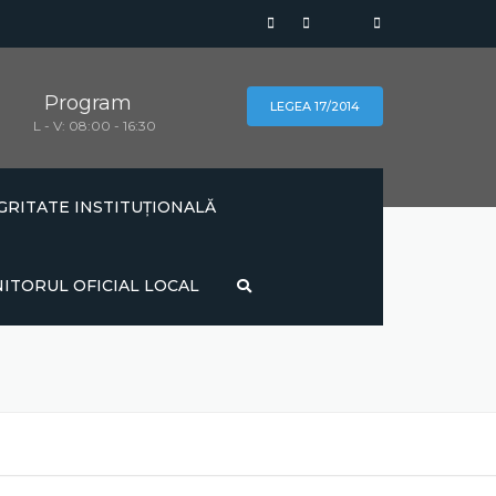
Program
LEGEA 17/2014
L - V: 08:00 - 16:30
GRITATE INSTITUȚIONALĂ
AȚIE
ITORUL OFICIAL LOCAL
NTE
CONSILIER DE ETICĂ
UTORITATII
CODUL ETIC
INFORMATII
RITATE
PLAN DE INTEGRITATE