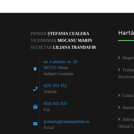
Hartă
PRIMAR
ȘTEFANIA CEALERA
VICEPRIMAR
MOCANU MARIN
SECRETAR
LILIANA TRANDAFIR
Despre
str. Lalelelor, nr. 26
907215 Oltina
Transp
Județul Constanța
deciziona
0241 851 852
Telefon
Contac
0241 851 833
Anuntu
Fax
Arhivă
primaria@comunaoltina.ro
Oficial L
Email