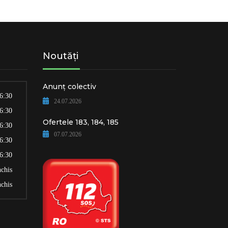
Noutăți
Anunț colectiv
16:30
24.07.2026
16:30
Ofertele 183, 184, 185
16:30
07.07.2026
16:30
16:30
nchis
nchis