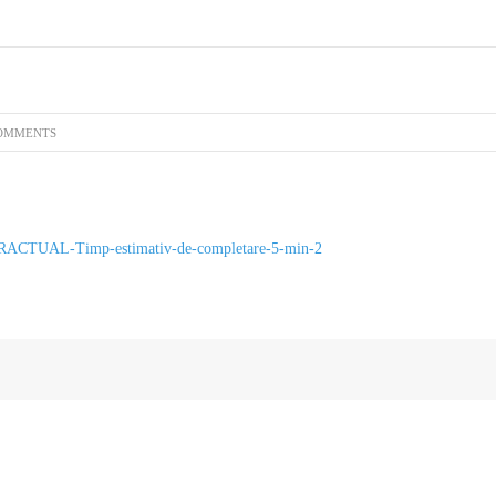
FINANCIARE
 LOCAL
E-CONSULTARE.GOV.RO
STUDII
HOTARARILE AU
DELIBERATIVE
OMMENTS
AL-Timp-estimativ-de-completare-5-min-2
/2001