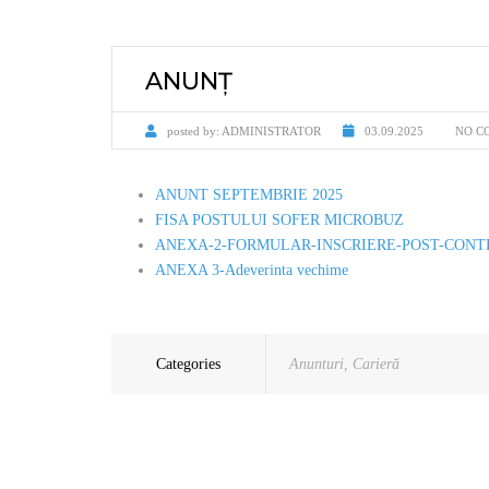
PETIȚII
CONSILIU
CARIERĂ
URBANISM
AUDIENȚE
ANUNȚ
LEGISLAȚIE
TAXE ȘI IMPOZITE
posted by:
ADMINISTRATOR
03.09.2025
NO C
ORGANIZARE
ASISTENȚĂ SOCIALĂ
RAPOARTE ȘI STUDII
STARE CIVILĂ
ANUNT SEPTEMBRIE 2025
FISA POSTULUI SOFER MICROBUZ
SPORTPRIM OLTINA
LEGEA 17/2004
ANEXA-2-FORMULAR-INSCRIERE-POST-CONTRACTU
ANEXA 3-Adeverinta vechime
MEDIA
BULETIN INFORMATIV L544
Categories
Anunturi
,
Carieră
DECLARAȚII DE AVERE ȘI
INTERESE
COMISIA PARITARĂ