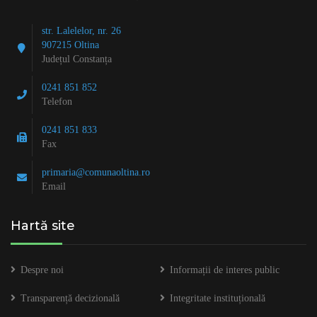
str. Lalelelor, nr. 26
907215 Oltina
Județul Constanța
0241 851 852
Telefon
0241 851 833
Fax
primaria@comunaoltina.ro
Email
Hartă site
Despre noi
Informații de interes public
Transparență decizională
Integritate instituțională