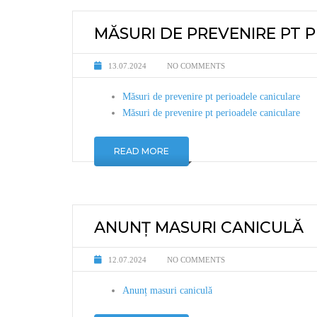
PETIȚII
CONSILIU
CARIERĂ
URBANISM
MĂSURI DE PREVENIRE PT 
AUDIENȚE
LEGISLAȚIE
TAXE ȘI IMPOZITE
13.07.2024
NO COMMENTS
ORGANIZARE
ASISTENȚĂ SOCIALĂ
Măsuri de prevenire pt perioadele caniculare
Măsuri de prevenire pt perioadele caniculare
RAPOARTE ȘI STUDII
STARE CIVILĂ
READ MORE
SPORTPRIM OLTINA
LEGEA 17/2004
MEDIA
BULETIN INFORMATIV L544
ANUNȚ MASURI CANICULĂ
DECLARAȚII DE AVERE ȘI
12.07.2024
NO COMMENTS
INTERESE
Anunț masuri caniculă
COMISIA PARITARĂ