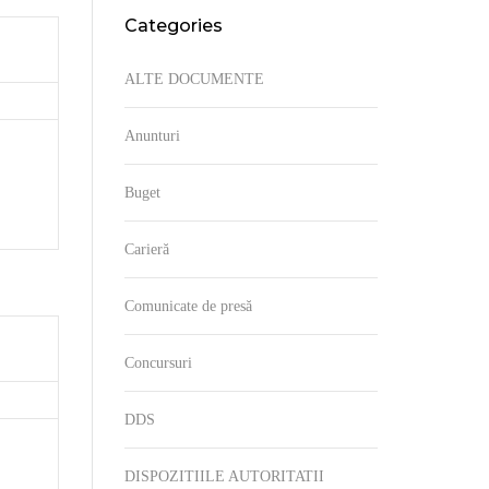
Categories
/ GHIDURI/ CERCETĂRI
DECLARAȚIA PRIVIND
TORITATII
ASUMAREA AGENDEI DE
ALTE DOCUMENTE
INTEGRITATE
INCIDENTE DE INTEGRITATE
Anunturi
LEGEA NR. 251/2004
L
Buget
RAPORT ANUAL
I
Carieră
LEGISLAȚIE
Comunicate de presă
Concursuri
DDS
DISPOZITIILE AUTORITATII