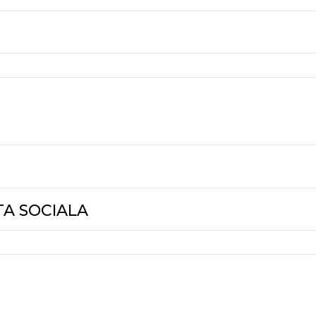
FINANCIARE
 LOCAL
E-CONSULTARE.GOV.RO
STUDII
HOTARARILE AU
DELIBERATIVE
TA SOCIALA
/2001