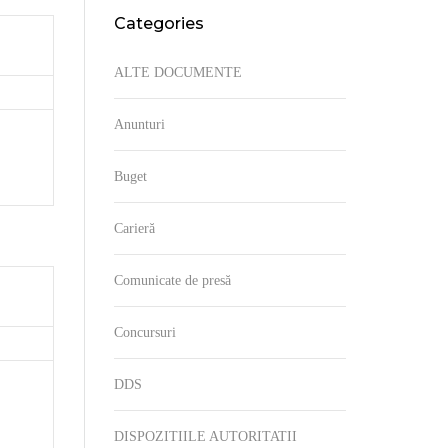
Categories
/ GHIDURI/ CERCETĂRI
DECLARAȚIA PRIVIND
TORITATII
ASUMAREA AGENDEI DE
ALTE DOCUMENTE
INTEGRITATE
INCIDENTE DE INTEGRITATE
Anunturi
LEGEA NR. 251/2004
L
Buget
RAPORT ANUAL
I
Carieră
LEGISLAȚIE
Comunicate de presă
Concursuri
DDS
DISPOZITIILE AUTORITATII