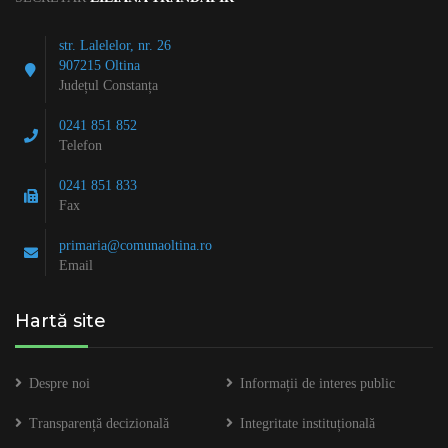
str. Lalelelor, nr. 26
907215 Oltina
Județul Constanța
0241 851 852
Telefon
0241 851 833
Fax
primaria@comunaoltina.ro
Email
Hartă site
Despre noi
Informații de interes public
Transparență decizională
Integritate instituțională