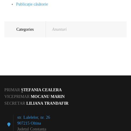
Publicație căsătorie
Categories
Anunturi
PRIMAR
ȘTEFANIA CEALERA
VICEPRIMAR
MOCANU MARIN
SECRETAR
LILIANA TRANDAFIR
str. Lalelelor, nr. 26
907215 Oltina
Județul Constanța