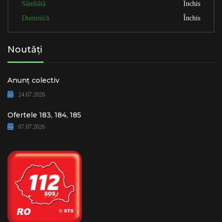
Sâmbătă
Închis
Duminică
Închis
Noutăți
Anunț colectiv
24.07.2026
Ofertele 183, 184, 185
07.07.2026