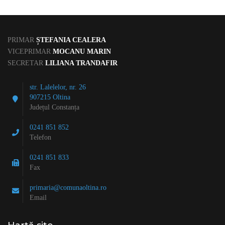
PRIMAR
ȘTEFANIA CEALERA
VICEPRIMAR
MOCANU MARIN
SECRETAR
LILIANA TRANDAFIR
str. Lalelelor, nr. 26
907215 Oltina
Județul Constanța
0241 851 852
Telefon
0241 851 833
Fax
primaria@comunaoltina.ro
Email