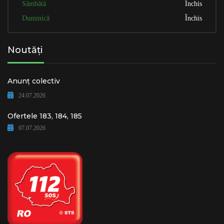
Sâmbătă
Închis
Duminică
Închis
Noutăți
Anunț colectiv
24.07.2026
Ofertele 183, 184, 185
07.07.2026